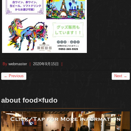
By
webmaster
|
2020年9月15日
|
← Previous
Next →
about food×fudo