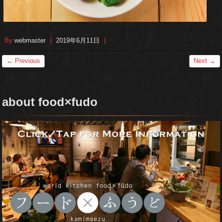
By
webmaster
|
2019年6月11日
|
← Previous
Next →
about food×fudo