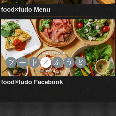
food×fudo Menu
food×fudo Facebook