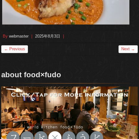
By
webmaster
|
2025年8月3日
|
← Previous
Next →
about food×fudo