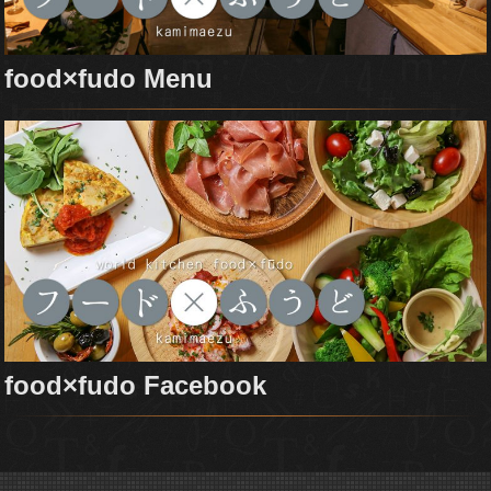
food×fudo Menu
food×fudo Facebook