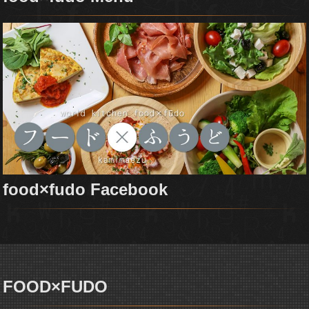
food×fudo Facebook
FOOD×FUDO