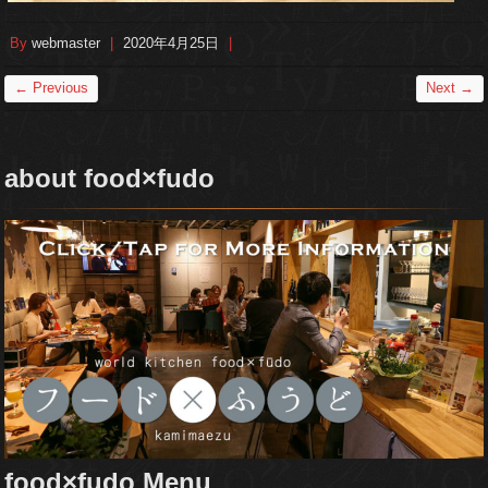
By
webmaster
|
2020年4月25日
|
← Previous
Next →
about food×fudo
food×fudo Menu