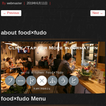
By
webmaster
|
2019年6月11日
|
← Previous
Next →
about food×fudo
food×fudo Menu