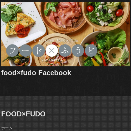
food×fudo Facebook
FOOD×FUDO
ホーム