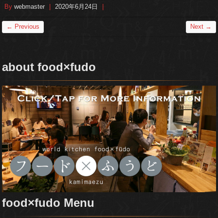
By
webmaster
|
2020年6月24日
|
← Previous
Next →
about food×fudo
food×fudo Menu