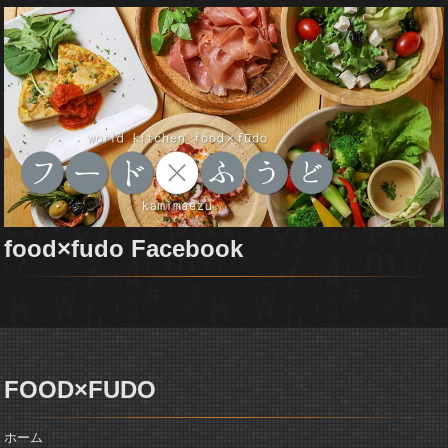
food×fudo Facebook
FOOD×FUDO
ホーム