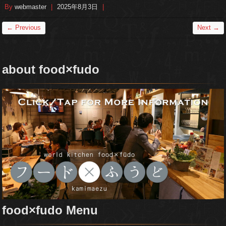
By
webmaster
|
2025年8月3日
|
← Previous
Next →
about food×fudo
food×fudo Menu