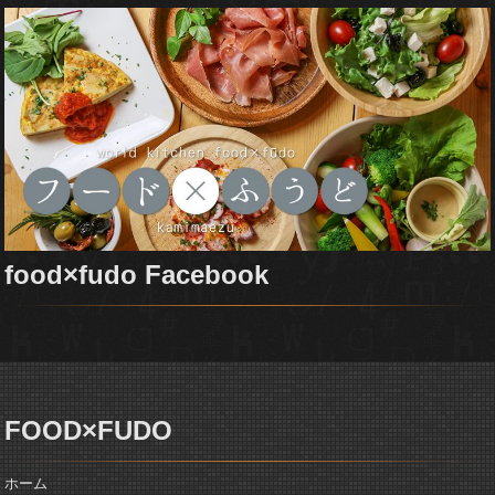
food×fudo Facebook
FOOD×FUDO
ホーム